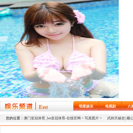
明星娱乐
电视剧
八
您的位置：
澳门皇冠体育_bet皇冠体育-在线官网
>
写真图片
>
武则天秘史
|
藏