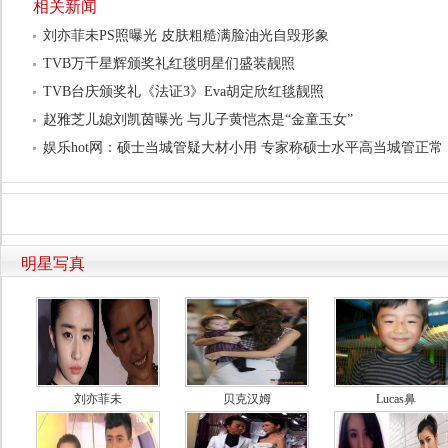
相关新闻
刘亦菲未PS照曝光 皮肤粗糙满脸油光自毁形象
TVB万千星辉颁奖礼红毯明星们盛装靓照
TVB台庆颁奖礼《法证3》Eva胡定欣红毯靓照
赵雅芝儿媳刘凯茵曝光 与儿子黄恺杰是“金童玉女”
娱乐hot网：硕士当城管疑大材小用 专家称硕士水平高当城管正常
明星写真
刘亦菲未
贝克汉姆
Lucas鼻